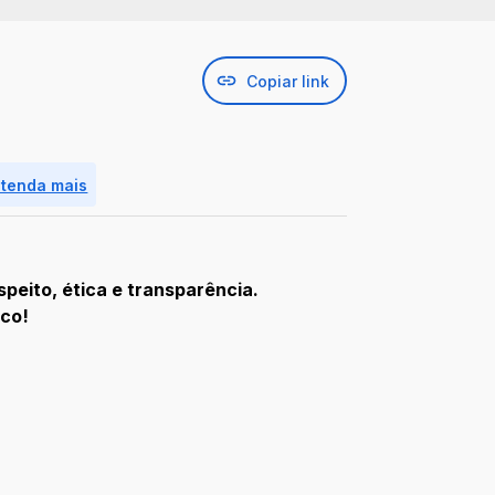
Copiar link
ntenda mais
speito, ética e transparência.
sco!