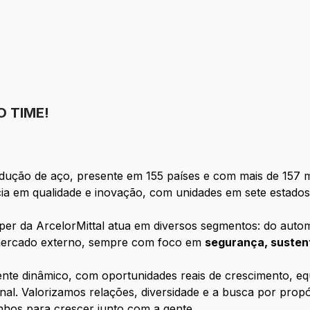
 TIME!
ução de aço, presente em 155 países e com mais de 157 m
ência em qualidade e inovação, com unidades em sete estado
er da ArcelorMittal atua em diversos segmentos: do autom
 e mercado externo, sempre com foco em
segurança, sustent
ente dinâmico, com oportunidades reais de crescimento, eq
nal. Valorizamos relações, diversidade e a busca por pro
onhos para crescer junto com a gente.