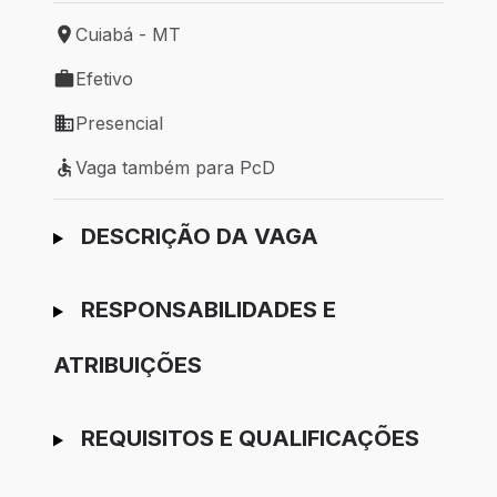
Cuiabá - MT
Local de trabalho: Cuiabá - MT
Efetivo
Tipo de vaga: Efetivo
Presencial
Modelo de trabalho: Presencial
Vaga também para PcD
Vaga também para PcD
Ir para candidatura
DESCRIÇÃO DA VAGA
RESPONSABILIDADES E
ATRIBUIÇÕES
REQUISITOS E QUALIFICAÇÕES